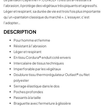
l’abrasion, il protège des végétaux très piquants et agressifs.
Léger et respirant, sa durée de vie est trois fois plus importante
qu’un «pantalon classique du marché ». L’essayer, c’est
l’adopter…
DESCRIPTION
Pour homme et femme
Résistant à l’abrasion
Léger et respirant
En tissu Cordura® enduit coté envers
Intercalaire de tissus techniques
Imperforable par les végétaux
Doublure tissu thermorégulateur Outlast® ou filet
polyester
Serrage élastique dans le dos
Poches profondes
Passants à la taille
Braguette avec fermeture à glissière